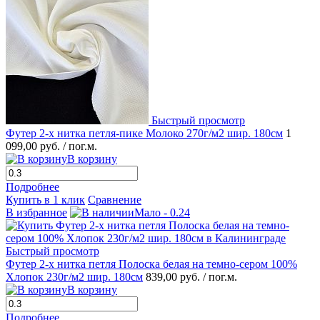
Быстрый просмотр
Футер 2-х нитка петля-пике Молоко 270г/м2 шир. 180см
1
099,00 руб.
/ пог.м.
В корзину
Подробнее
Купить в 1 клик
Сравнение
В избранное
Мало - 0.24
Быстрый просмотр
Футер 2-х нитка петля Полоска белая на темно-сером 100%
Хлопок 230г/м2 шир. 180см
839,00 руб.
/ пог.м.
В корзину
Подробнее