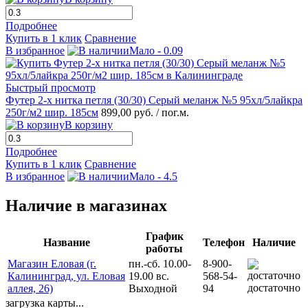
Подробнее
Купить в 1 клик
Сравнение
В избранное
Мало - 0.09
Быстрый просмотр
Футер 2-х нитка петля (30/30) Серый меланж №5 95хл/5лайкра
250г/м2 шир. 185см
899,00 руб.
/ пог.м.
В корзину
Подробнее
Купить в 1 клик
Сравнение
В избранное
Мало - 4.5
Наличие в магазинах
График
Название
Телефон
Наличие
работы
Магазин Еловая (г.
пн.-сб. 10.00-
8-900-
Калининград, ул. Еловая
19.00 вс.
568-54-
достаточно
аллея, 26)
Выходной
94
загрузка карты...