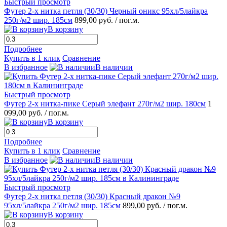
Быстрый просмотр
Футер 2-х нитка петля (30/30) Черный оникс 95хл/5лайкра
250г/м2 шир. 185см
899,00 руб.
/ пог.м.
В корзину
Подробнее
Купить в 1 клик
Сравнение
В избранное
В наличии
Быстрый просмотр
Футер 2-х нитка-пике Серый элефант 270г/м2 шир. 180см
1
099,00 руб.
/ пог.м.
В корзину
Подробнее
Купить в 1 клик
Сравнение
В избранное
В наличии
Быстрый просмотр
Футер 2-х нитка петля (30/30) Красный дракон №9
95хл/5лайкра 250г/м2 шир. 185см
899,00 руб.
/ пог.м.
В корзину