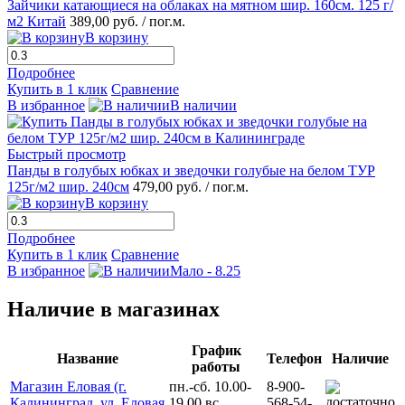
Зайчики катающиеся на облаках на мятном шир. 160см. 125 г/
м2 Китай
389,00 руб.
/ пог.м.
В корзину
Подробнее
Купить в 1 клик
Сравнение
В избранное
В наличии
Быстрый просмотр
Панды в голубых юбках и зведочки голубые на белом ТУР
125г/м2 шир. 240см
479,00 руб.
/ пог.м.
В корзину
Подробнее
Купить в 1 клик
Сравнение
В избранное
Мало - 8.25
Наличие в магазинах
График
Название
Телефон
Наличие
работы
Магазин Еловая (г.
пн.-сб. 10.00-
8-900-
Калининград, ул. Еловая
19.00 вс.
568-54-