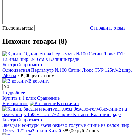
Представьтесь:
Отправить отзыв
Похожие товары (8)
Быстрый просмотр
Одноцветная Перламутр №100 Сатин Люкс ТУР 125г/м2 шир.
240 см
799,00 руб.
/ пог.м.
В корзину
Подробнее
Купить в 1 клик
Сравнение
В избранное
В наличии
Быстрый просмотр
Звезды и контуры звезд бежево-голубые-синие на белом шир.
160см. 125 г/м2 пр-во Китай
389,00 руб.
/ пог.м.