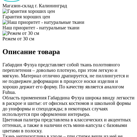
Магазин-склад г. Калининград
Гарантия хороших цен
Наш приоритет - натуральные ткани
Режем от 30 см
Описание товара
Габардин Фухуа представляет собой ткань полотняного
переплетения – довольно плотную, при этом легкую и
мягкую. Материал отлично драпируется, не пиллингуется и
не подвержен деформации в процессе носки изделия и
хорошо держит его форму. По качеству является аналогом
Fuhua.
Область применения Габардина Фухуа широка ввиду легкости
в раскрое и шитье: от офисных костюмов и школьной формы
до униформы и спецодежды; в некоторых случаях
используется при оформлении интерьера.
Цветовая палитра представлена в классических и акцентных
оттенках, а также в наличии есть мини-капсула с базовыми
цветами в полоску.
Ткань неприхотлива в уходе – при стирке вещи из неё не