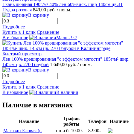
Ткань льняная 190г/м² 40% лен 60%виск. шир 140см цв.31
Пудра розовая
849,00 руб.
/ пог.м.
В корзину
Подробнее
Купить в 1 клик
Сравнение
В избранное
Мало - 9.7
Быстрый просмотр
Лен 100% крэшированная "с эффектом мятости" 185г/м² шир.
145см цв. 270 Голубой
1 649,00 руб.
/ пог.м.
В корзину
Подробнее
Купить в 1 клик
Сравнение
В избранное
В наличии
Наличие в магазинах
График
Название
Телефон
Наличие
работы
Магазин Еловая (г.
пн.-сб. 10.00-
8-900-