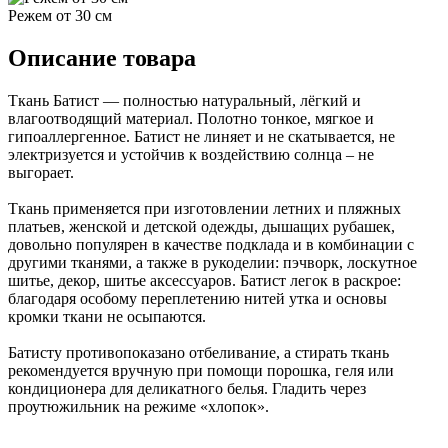
Режем от 30 см
Описание товара
Ткань Батист — полностью натуральный, лёгкий и
влагоотводящий материал. Полотно тонкое, мягкое и
гипоаллергенное. Батист не линяет и не скатывается, не
электризуется и устойчив к воздействию солнца – не
выгорает.
Ткань применяется при изготовлении летних и пляжных
платьев, женской и детской одежды, дышащих рубашек,
довольно популярен в качестве подклада и в комбинации с
другими тканями, а также в рукоделии: пэчворк, лоскутное
шитье, декор, шитье аксессуаров. Батист легок в раскрое:
благодаря особому переплетению нитей утка и основы
кромки ткани не осыпаются.
Батисту противопоказано отбеливание, а стирать ткань
рекомендуется вручную при помощи порошка, геля или
кондиционера для деликатного белья. Гладить через
проутюжильник на режиме «хлопок».