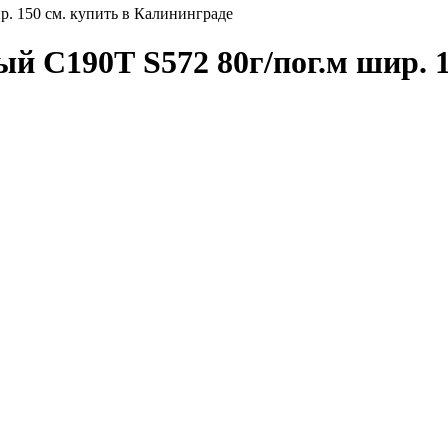
. 150 см. купить в Калининграде
й С190Т S572 80г/пог.м шир. 1