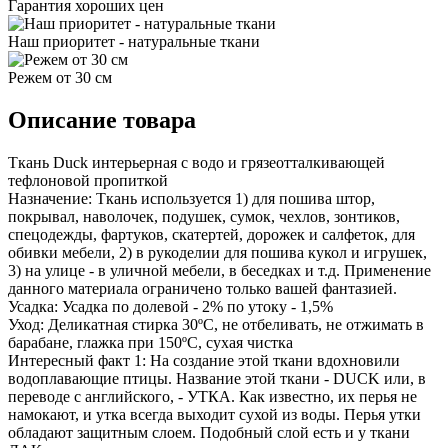
Гарантия хороших цен
Наш приоритет - натуральные ткани
Режем от 30 см
Описание товара
Ткань Duck интерьерная с водо и грязеотталкивающей
тефлоновой пропиткой
Назначение: Ткань используется 1) для пошива штор,
покрывал, наволочек, подушек, сумок, чехлов, зонтиков,
спецодежды, фартуков, скатертей, дорожек и салфеток, для
обивки мебели, 2) в рукоделии для пошива кукол и игрушек,
3) на улице - в уличной мебели, в беседках и т.д. Применение
данного материала ограничено только вашей фантазией.
Усадка: Усадка по долевой - 2% по утоку - 1,5%
Уход: Деликатная стирка 30ºС, не отбеливать, не отжимать в
барабане, глажка при 150ºС, сухая чистка
Интересный факт 1: На создание этой ткани вдохновили
водоплавающие птицы. Название этой ткани - DUCK или, в
переводе с английского, - УТКА. Как известно, их перья не
намокают, и утка всегда выходит сухой из воды. Перья утки
обладают защитным слоем. Подобный слой есть и у ткани