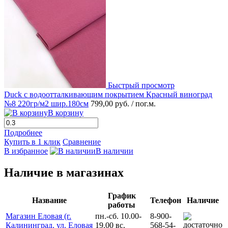
Быстрый просмотр
Duck с водоотталкивающим покрытием Красный виноград
№8 220гр/м2 шир.180см
799,00 руб.
/ пог.м.
В корзину
Подробнее
Купить в 1 клик
Сравнение
В избранное
В наличии
Наличие в магазинах
График
Название
Телефон
Наличие
работы
Магазин Еловая (г.
пн.-сб. 10.00-
8-900-
Калининград, ул. Еловая
19.00 вс.
568-54-