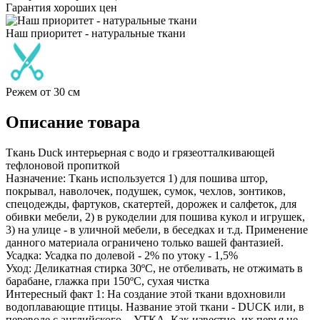
Гарантия хороших цен
Наш приоритет - натуральные ткани
Режем от 30 см
Описание товара
Ткань Duck интерьерная с водо и грязеотталкивающей
тефлоновой пропиткой
Назначение: Ткань используется 1) для пошива штор,
покрывал, наволочек, подушек, сумок, чехлов, зонтиков,
спецодежды, фартуков, скатертей, дорожек и салфеток, для
обивки мебели, 2) в рукоделии для пошива кукол и игрушек,
3) на улице - в уличной мебели, в беседках и т.д. Применение
данного материала ограничено только вашей фантазией.
Усадка: Усадка по долевой - 2% по утоку - 1,5%
Уход: Деликатная стирка 30ºС, не отбеливать, не отжимать в
барабане, глажка при 150ºС, сухая чистка
Интересный факт 1: На создание этой ткани вдохновили
водоплавающие птицы. Название этой ткани - DUCK или, в
переводе с английского, - УТКА. Как известно, их перья не