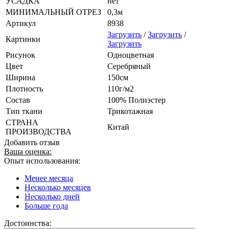
УСАДКА
нет
МИНИМАЛЬНЫЙ ОТРЕЗ
0,3м
Артикул
8938
Загрузить
/
Загрузить
/
Картинки
Загрузить
Рисунок
Одноцветная
Цвет
Серебряный
Ширина
150см
Плотность
110г/м2
Состав
100% Полиэстер
Тип ткани
Трикотажная
СТРАНА
Китай
ПРОИЗВОДСТВА
Добавить отзыв
Ваша оценка:
Опыт использования:
Менее месяца
Несколько месяцев
Несколько дней
Больше года
Достоинства: