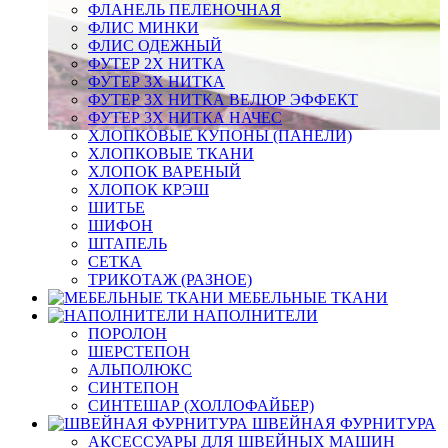
ФЛАНЕЛЬ ПЕЛЕНОЧНАЯ
ФЛИС МИНКИ
ФЛИС ОДЕЖНЫЙ
ФУТЕР 2Х НИТКА
ФУТЕР 3Х НИТКА
ФУТЕР 3Х НИТКА ВЕЛЮР ЭФФЕКТ
ФУТЕР 3Х НИТКА НАЧЕС
ХЛОПКОВЫЕ КУПОНЫ (ПАНЕЛИ)
ХЛОПКОВЫЕ ТКАНИ
ХЛОПОК ВАРЕНЫЙ
ХЛОПОК КРЭШ
ШИТЬЕ
ШИФОН
ШТАПЕЛЬ
СЕТКА
ТРИКОТАЖ (РАЗНОЕ)
МЕБЕЛЬНЫЕ ТКАНИ
НАПОЛНИТЕЛИ
ПОРОЛОН
ШЕРСТЕПОН
АЛЬПОЛЮКС
СИНТЕПОН
СИНТЕШАР (ХОЛЛОФАЙБЕР)
ШВЕЙНАЯ ФУРНИТУРА
АКСЕССУАРЫ ДЛЯ ШВЕЙНЫХ МАШИН