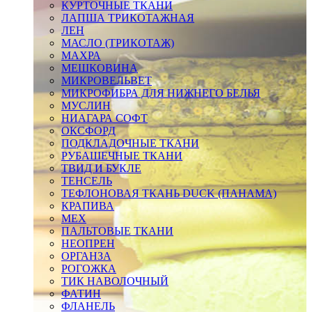
КУРТОЧНЫЕ ТКАНИ
ЛАПША ТРИКОТАЖНАЯ
ЛЕН
МАСЛО (ТРИКОТАЖ)
МАХРА
МЕШКОВИНА
МИКРОВЕЛЬВЕТ
МИКРОФИБРА ДЛЯ НИЖНЕГО БЕЛЬЯ
МУСЛИН
НИАГАРА СОФТ
ОКСФОРД
ПОДКЛАДОЧНЫЕ ТКАНИ
РУБАШЕЧНЫЕ ТКАНИ
ТВИД И БУКЛЕ
ТЕНСЕЛЬ
ТЕФЛОНОВАЯ ТКАНЬ DUCK (ПАНАМА)
КРАПИВА
МЕХ
ПАЛЬТОВЫЕ ТКАНИ
НЕОПРЕН
ОРГАНЗА
РОГОЖКА
ТИК НАВОЛОЧНЫЙ
ФАТИН
ФЛАНЕЛЬ