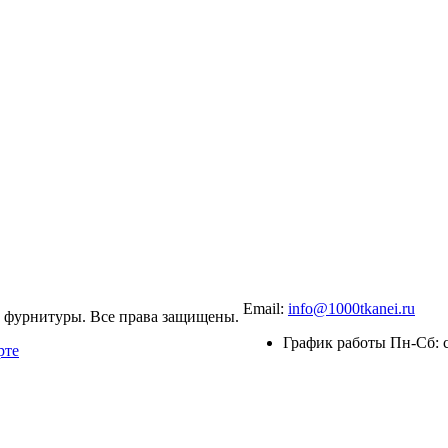
+7 (900) 568-54-94
Email:
info@1000tkanei.ru
 и фурнитуры. Все права защищены.
График работы Пн-Сб: с
рте