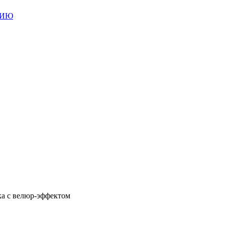
НИЮ
ка с велюр-эффектом