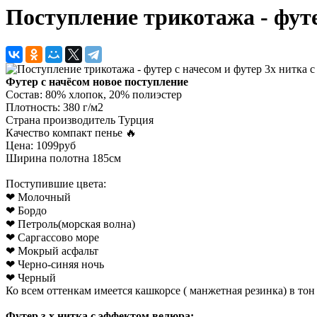
Поступление трикотажа - футе
Футер с начёсом новое поступление
Состав: 80% хлопок, 20% полиэстер
Плотность: 380 г/м2
Страна производитель Турция
Качество компакт пенье 🔥
Цена: 1099руб
Ширина полотна 185см
Поступившие цвета:
❤ Молочный
❤ Бордо
❤ Петроль(морская волна)
❤ Саргассово море
❤ Мокрый асфальт
❤ Черно-синяя ночь
❤ Черный
Ко всем оттенкам имеется кашкорсе ( манжетная резинка) в тон
Футер з-х нитка с эффектом велюра: